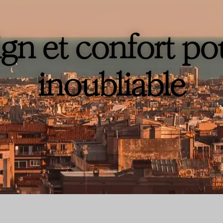
gn et confort po
inoubliable