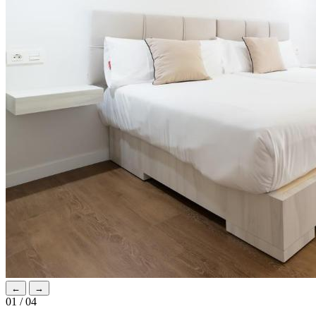
←
→
01 / 04